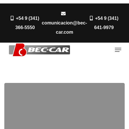
Skip
to
+54 9 (341)
+54 9 (341)
Close
main
comunicacion@bec-
366-5550
641-9979
Menu
content
car.com
Men