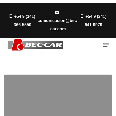
Skip
to
+54 9 (341)
+54 9 (341)
Close
main
comunicacion@bec-
366-5550
641-9979
Menu
content
car.com
Men