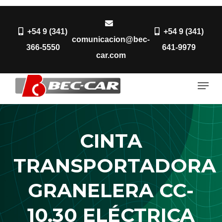
Skip
to
+54 9 (341)
+54 9 (341)
Close
main
comunicacion@bec-
366-5550
641-9979
Menu
content
car.com
Men
CINTA
TRANSPORTADORA
GRANELERA CC-
10.30 ELÉCTRICA