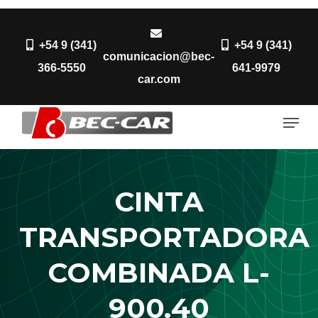
Skip
to
+54 9 (341)
+54 9 (341)
Close
main
comunicacion@bec-
366-5550
641-9979
Menu
content
car.com
Men
CINTA
TRANSPORTADORA
COMBINADA L-
900.40